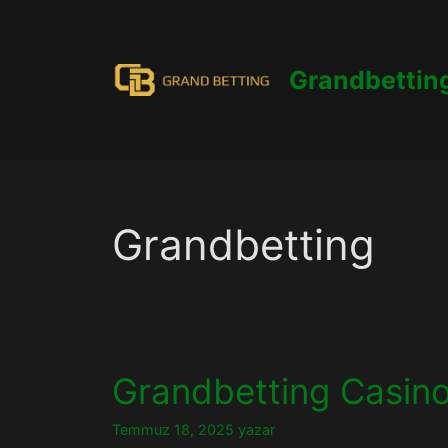
İçeriğe
atla
Grandbetting
Grandbetting
Grandbetting Casino
Temmuz 18, 2025
yazar