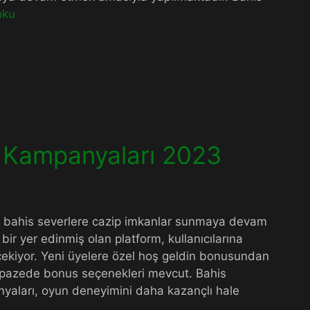
oku
 Kampanyaları 2023
da bahis severlere cazip imkanlar sunmaya devam
r yer edinmiş olan platform, kullanıcılarına
çekiyor. Yeni üyelere özel hoş geldin bonusundan
lpazede bonus seçenekleri mevcut. Bahis
nyaları, oyun deneyimini daha kazançlı hale