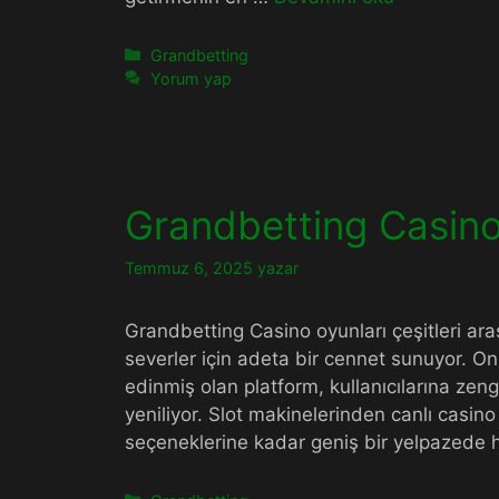
Kategoriler
Grandbetting
Yorum yap
Grandbetting Casino 
Temmuz 6, 2025
yazar
Grandbetting Casino oyunları çeşitleri ar
severler için adeta bir cennet sunuyor. O
edinmiş olan platform, kullanıcılarına zen
yeniliyor. Slot makinelerinden canlı casin
seçeneklerine kadar geniş bir yelpazede 