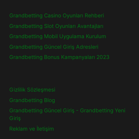
Grandbetting Casino Oyunları Rehberi
Grandbetting Slot Oyunları Avantajları
Grandbetting Mobil Uygulama Kurulum
Grandbetting Güncel Giriş Adresleri
Grandbetting Bonus Kampanyaları 2023
Gizlilik Sözleşmesi
Grandbetting Blog
Grandbetting Güncel Giriş - Grandbetting Yeni
Giriş
Reklam ve İletişim