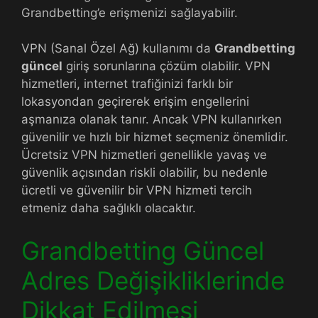
Grandbetting’e erişmenizi sağlayabilir.
VPN (Sanal Özel Ağ) kullanımı da
Grandbetting
güncel
giriş sorunlarına çözüm olabilir. VPN
hizmetleri, internet trafiğinizi farklı bir
lokasyondan geçirerek erişim engellerini
aşmanıza olanak tanır. Ancak VPN kullanırken
güvenilir ve hızlı bir hizmet seçmeniz önemlidir.
Ücretsiz VPN hizmetleri genellikle yavaş ve
güvenlik açısından riskli olabilir, bu nedenle
ücretli ve güvenilir bir VPN hizmeti tercih
etmeniz daha sağlıklı olacaktır.
Grandbetting Güncel
Adres Değişikliklerinde
Dikkat Edilmesi