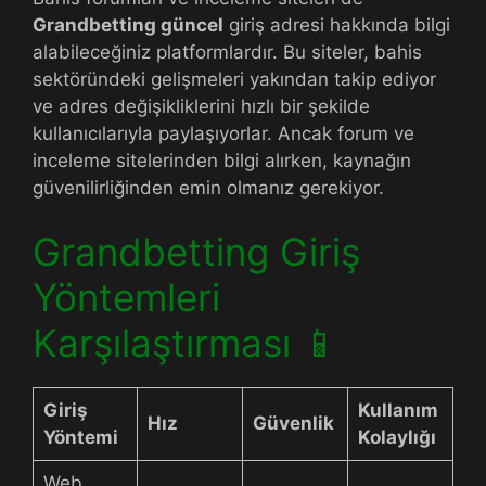
Grandbetting güncel
giriş adresi hakkında bilgi
alabileceğiniz platformlardır. Bu siteler, bahis
sektöründeki gelişmeleri yakından takip ediyor
ve adres değişikliklerini hızlı bir şekilde
kullanıcılarıyla paylaşıyorlar. Ancak forum ve
inceleme sitelerinden bilgi alırken, kaynağın
güvenilirliğinden emin olmanız gerekiyor.
Grandbetting Giriş
Yöntemleri
Karşılaştırması 📱
Giriş
Kullanım
Hız
Güvenlik
Yöntemi
Kolaylığı
Web