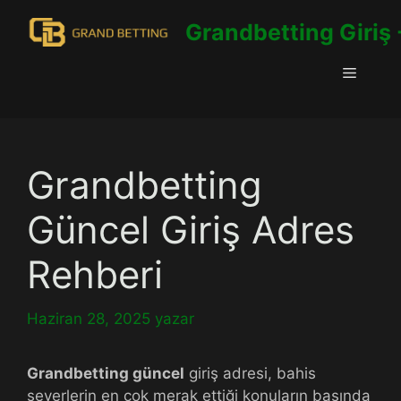
İçeriğe
Grandbetting Giriş
atla
Menü
Grandbetting
Güncel Giriş Adres
Rehberi
Haziran 28, 2025
yazar
Grandbetting güncel
giriş adresi, bahis
severlerin en çok merak ettiği konuların başında