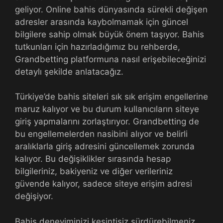
geliyor. Online bahis dünyasında sürekli değişen
adresler arasında kaybolmamak için güncel
bilgilere sahip olmak büyük önem taşıyor. Bahis
tutkunları için hazırladığımız bu rehberde,
Grandbetting platformuna nasıl erişebileceğinizi
detaylı şekilde anlatacağız.
Türkiye’de bahis siteleri sık sık erişim engellerine
maruz kalıyor ve bu durum kullanıcıların siteye
giriş yapmalarını zorlaştırıyor. Grandbetting de
bu engellemelerden nasibini alıyor ve belirli
aralıklarla giriş adresini güncellemek zorunda
kalıyor. Bu değişiklikler sırasında hesap
bilgileriniz, bakiyeniz ve diğer verileriniz
güvende kalıyor, sadece siteye erişim adresi
değişiyor.
Bahis deneyiminizi kesintisiz sürdürebilmeniz