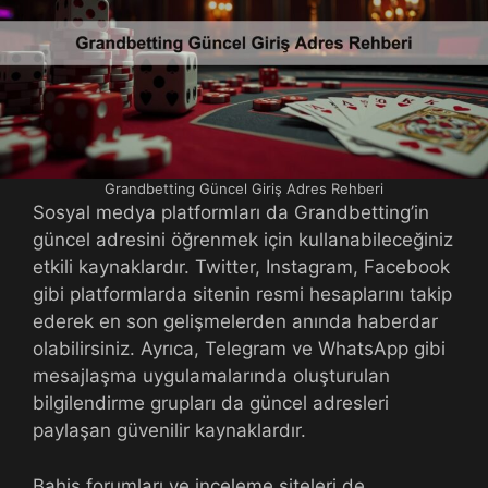
Grandbetting Güncel Giriş Adres Rehberi
Sosyal medya platformları da Grandbetting’in
güncel adresini öğrenmek için kullanabileceğiniz
etkili kaynaklardır. Twitter, Instagram, Facebook
gibi platformlarda sitenin resmi hesaplarını takip
ederek en son gelişmelerden anında haberdar
olabilirsiniz. Ayrıca, Telegram ve WhatsApp gibi
mesajlaşma uygulamalarında oluşturulan
bilgilendirme grupları da güncel adresleri
paylaşan güvenilir kaynaklardır.
Bahis forumları ve inceleme siteleri de