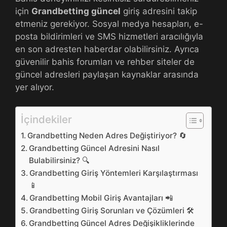
için
Grandbetting güncel
giriş adresini takip
etmeniz gerekiyor. Sosyal medya hesapları, e-
posta bildirimleri ve SMS hizmetleri aracılığıyla
en son adresten haberdar olabilirsiniz. Ayrıca
güvenilir bahis forumları ve rehber siteler de
güncel adresleri paylaşan kaynaklar arasında
yer alıyor.
İçindekiler
Grandbetting Neden Adres Değiştiriyor? 🔄
Grandbetting Güncel Adresini Nasıl
Bulabilirsiniz? 🔍
Grandbetting Giriş Yöntemleri Karşılaştırması
📱
Grandbetting Mobil Giriş Avantajları 📲
Grandbetting Giriş Sorunları ve Çözümleri 🛠️
Grandbetting Güncel Adres Değişikliklerinde