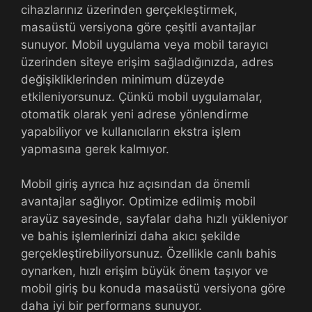
cihazlarınız üzerinden gerçekleştirmek,
masaüstü versiyona göre çeşitli avantajlar
sunuyor. Mobil uygulama veya mobil tarayıcı
üzerinden siteye erişim sağladığınızda, adres
değişikliklerinden minimum düzeyde
etkileniyorsunuz. Çünkü mobil uygulamalar,
otomatik olarak yeni adrese yönlendirme
yapabiliyor ve kullanıcıların ekstra işlem
yapmasına gerek kalmıyor.
Mobil giriş ayrıca hız açısından da önemli
avantajlar sağlıyor. Optimize edilmiş mobil
arayüz sayesinde, sayfalar daha hızlı yükleniyor
ve bahis işlemlerinizi daha akıcı şekilde
gerçekleştirebiliyorsunuz. Özellikle canlı bahis
oynarken, hızlı erişim büyük önem taşıyor ve
mobil giriş bu konuda masaüstü versiyona göre
daha iyi bir performans sunuyor.