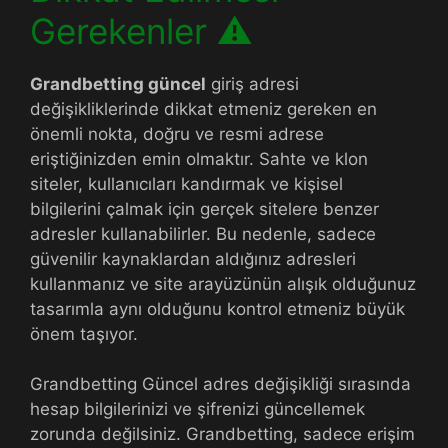
Gerekenler ⚠️
Grandbetting güncel
giriş adresi
değişikliklerinde dikkat etmeniz gereken en
önemli nokta, doğru ve resmi adrese
eriştiğinizden emin olmaktır. Sahte ve klon
siteler, kullanıcıları kandırmak ve kişisel
bilgilerini çalmak için gerçek sitelere benzer
adresler kullanabilirler. Bu nedenle, sadece
güvenilir kaynaklardan aldığınız adresleri
kullanmanız ve site arayüzünün alışık olduğunuz
tasarımla aynı olduğunu kontrol etmeniz büyük
önem taşıyor.
Grandbetting Güncel adres değişikliği sırasında
hesap bilgilerinizi ve şifrenizi güncellemek
zorunda değilsiniz. Grandbetting, sadece erişim