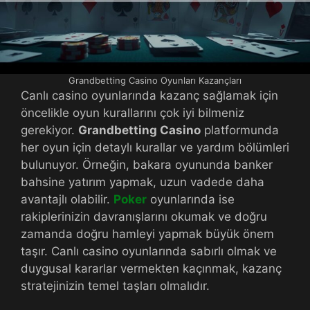
Grandbetting Casino Oyunları Kazançları
Canlı casino oyunlarında kazanç sağlamak için
öncelikle oyun kurallarını çok iyi bilmeniz
gerekiyor.
Grandbetting Casino
platformunda
her oyun için detaylı kurallar ve yardım bölümleri
bulunuyor. Örneğin, bakara oyununda banker
bahsine yatırım yapmak, uzun vadede daha
avantajlı olabilir.
Poker
oyunlarında ise
rakiplerinizin davranışlarını okumak ve doğru
zamanda doğru hamleyi yapmak büyük önem
taşır. Canlı casino oyunlarında sabırlı olmak ve
duygusal kararlar vermekten kaçınmak, kazanç
stratejinizin temel taşları olmalıdır.