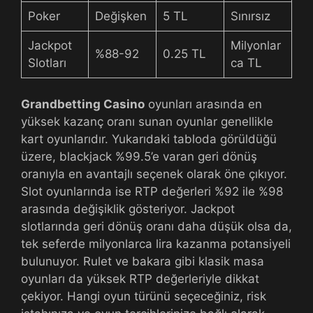
Poker
Değişken
5 TL
Sınırsız
Jackpot
Milyonlar
%88-92
0.25 TL
Slotları
ca TL
Grandbetting Casino
oyunları arasında en
yüksek kazanç oranı sunan oyunlar genellikle
kart oyunlarıdır. Yukarıdaki tabloda görüldüğü
üzere, blackjack %99.5’e varan geri dönüş
oranıyla en avantajlı seçenek olarak öne çıkıyor.
Slot oyunlarında ise RTP değerleri %92 ile %98
arasında değişiklik gösteriyor. Jackpot
slotlarında geri dönüş oranı daha düşük olsa da,
tek seferde milyonlarca lira kazanma potansiyeli
bulunuyor. Rulet ve bakara gibi klasik masa
oyunları da yüksek RTP değerleriyle dikkat
çekiyor. Hangi oyun türünü seçeceğiniz, risk